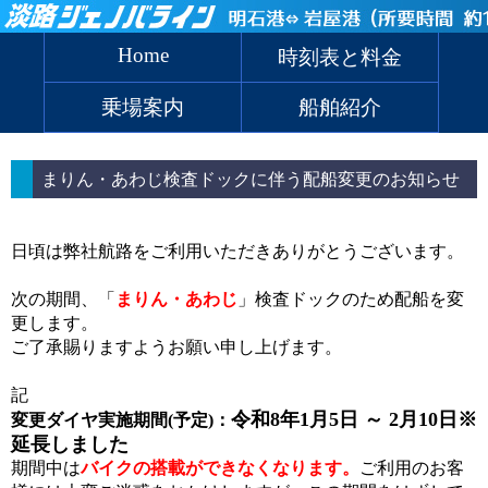
Home
時刻表と料金
乗場案内
船舶紹介
まりん・あわじ検査ドックに伴う配船変更のお知らせ
日頃は弊社航路をご利用いただきありがとうございます。
次の期間、「
まりん・あわじ
」検査ドックのため配船を変
更します。
ご了承賜りますようお願い申し上げます。
記
令和8年1月5日 ～ 2月10日※
変更ダイヤ実施期間(予定)：
延長しました
期間中は
バイクの搭載ができなくなります。
ご利用のお客