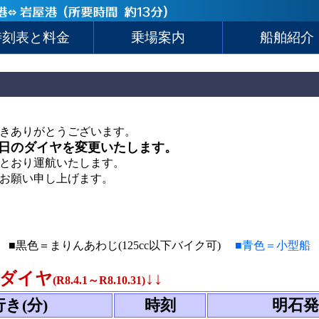
時刻表と料金
乗場案内
船舶紹介
きありがとうございます。
祝日のダイヤを変更いたします。
とおり運航いたします。
お願い申し上げます。
■黒色＝まりんあわじ(125cc以下バイク可)
■青色＝小型船
日ダイヤ
↓↓
(R8.4.1～R8.10.31)
き(分)
時刻
明石発